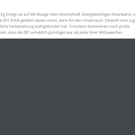
 Kg bringt sie auf die Waage. Kein klischeehaft übergewichtiger Amerikaner a
 ZR1 Kritik gefallen lassen muss, dann für den Innenraum. Obwohl man zu
liche Verbesserung stattgefunden hat. Trotzdem dominieren noch große
sen, dass die ZR1 erheblich günstiger war als jeder ihrer Mitbewerber.
ühl beschleichen, dass sie grinst. Vielleicht in Richtung europäischer Spor
s in Tennessee nicht nur etwas von Bourbon verstehen, sondern auch von Spor
 europäischen Supersportwagen nicht zu scheuen brauchte. Man kann sie durc
lock und ganz besonders der bis zum Erscheinen der C6 ZR1 schnellsten Corve
rer Vorfahren genommen, lässt erahnen wohin sich die ZR1 bewegen könnte.