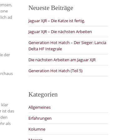
remsen,
Neueste Beiträge
Ikone
lich ad
Jaguar XJR – Die Katze ist fertig.
Jaguar XJR – Die nächsten Arbeiten
Generation Hot Hatch – Der Sieger: Lancia
Delta HF Integrale
de der
Die nächsten Arbeiten am Jaguar XJR
1
Generation Hot Hatch (Teil 5)
urchaus
Kategorien
 klar
Allgemeines
 ist das
nden
Erfahrungen
hr als
Kolumne