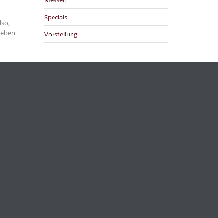
Messen
Specials
lso,
geben
Vorstellung
Archiv
twagen.
Mai 2024
twagen.
März 2024
haus als
tte, der
Februar 2024
Januar 2024
Dezember 2023
November 2023
Februar 2020
Januar 2020