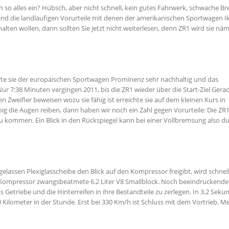
h so alles ein? Hübsch, aber nicht schnell, kein gutes Fahrwerk, schwache B
sind die landläufigen Vorurteile mit denen der amerikanischen Sportwagen 
lten wollen, dann sollten Sie jetzt nicht weiterlesen, denn ZR1 wird sie näm
erte sie der europäischen Sportwagen Prominenz sehr nachhaltig und das
7:38 Minuten vergingen 2011, bis die ZR1 wieder über die Start-Ziel Gera
 Zweifler beweisen wozu sie fähig ist erreichte sie auf dem kleinen Kurs in
big die Augen reiben, dann haben wir noch ein Zahl gegen Vorurteile: Die ZR
u kommen. Ein Blick in den Rückspiegel kann bei einer Vollbremsung also d
elassen Plexiglasscheibe den Blick auf den Kompressor freigibt, wird schnell
Kompressor zwangsbeatmete 6.2 Liter V8 Smallblock. Noch beeindruckender
triebe und die Hinterreifen in ihre Bestandteile zu zerlegen. In 3.2 Seku
Kilometer in der Stunde. Erst bei 330 Km/h ist Schluss mit dem Vortrieb. Me