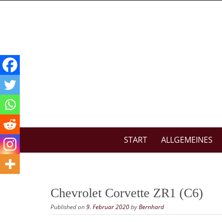
Skip
to
content
Skip
START
ALLGEMEINES
to
content
Chevrolet Corvette ZR1 (C6)
Published on
9. Februar 2020
by
Bernhard