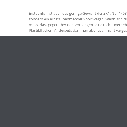
Erstaunlich ist auch das geringe Gewicht der ZR1. Nur 1453
sondern ein ernstzunehmender Sportwagen. Wenn sich die
muss, dass gegenüber den Vorgängern eine nicht unerheb
Plastikflächen. Anderseits darf man aber auch nicht verges
Betrachtet man das die ZR1 von vorne, könnte einen das Gef
Wer weiß? Jedenfalls ist seit der ZR1 klar, dass die Jung
Die C6 ZR1 war die erste Corvette, die den Vergleich mit
die legitime Nachfolgerin der legendären C2 mit L88 Big B
C3 mit ZL1 Motor betrachten. Der Weg, den die Preise ih
Article Information
Last Modified on 30. November 2023
This entry was posted in
Vorstellung
Tagged with
Emerging Classics
,
Neo Classics
,
Youngtimer
Bookmark this article
Chevrolet Corvette ZR1 (C6)