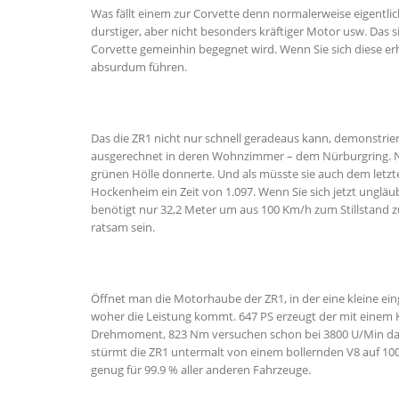
Was fällt einem zur Corvette denn normalerweise eigentlic
durstiger, aber nicht besonders kräftiger Motor usw. Das 
Corvette gemeinhin begegnet wird. Wenn Sie sich diese erha
absurdum führen.
Das die ZR1 nicht nur schnell geradeaus kann, demonstri
ausgerechnet in deren Wohnzimmer – dem Nürburgring. Nur 
grünen Hölle donnerte. Und als müsste sie auch dem letzten
Hockenheim ein Zeit von 1.097. Wenn Sie sich jetzt ungläu
benötigt nur 32,2 Meter um aus 100 Km/h zum Stillstand z
ratsam sein.
Öffnet man die Motorhaube der ZR1, in der eine kleine eing
woher die Leistung kommt. 647 PS erzeugt der mit einem 
Drehmoment, 823 Nm versuchen schon bei 3800 U/Min das Ge
stürmt die ZR1 untermalt von einem bollernden V8 auf 100 
genug für 99.9 % aller anderen Fahrzeuge.