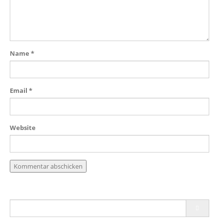
Name
*
Email
*
Website
Search
for: