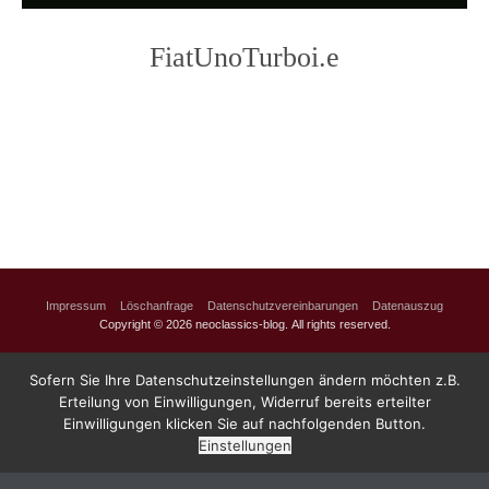
FiatUnoTurboi.e
Photo
Navigation
Impressum
Löschanfrage
Datenschutzvereinbarungen
Datenauszug
Copyright © 2026 neoclassics-blog. All rights reserved.
Sofern Sie Ihre Datenschutzeinstellungen ändern möchten z.B.
Erteilung von Einwilligungen, Widerruf bereits erteilter
Einwilligungen klicken Sie auf nachfolgenden Button.
Einstellungen