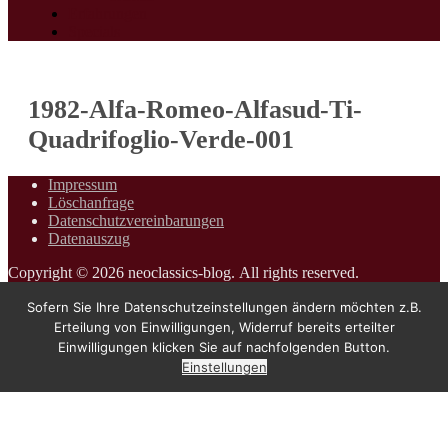
Erfahrungen
Specials
1982-Alfa-Romeo-Alfasud-Ti-
Quadrifoglio-Verde-001
Photo
Impressum
Löschanfrage
Navigation
Datenschutzvereinbarungen
Datenauszug
Copyright © 2026 neoclassics-blog. All rights reserved.
Sofern Sie Ihre Datenschutzeinstellungen ändern möchten z.B.
Erteilung von Einwilligungen, Widerruf bereits erteilter
Einwilligungen klicken Sie auf nachfolgenden Button.
Einstellungen