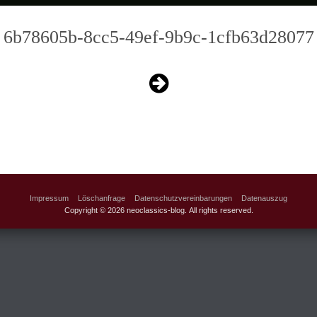
6b78605b-8cc5-49ef-9b9c-1cfb63d28077
Impressum
Löschanfrage
Datenschutzvereinbarungen
Datenauszug
Copyright © 2026 neoclassics-blog. All rights reserved.