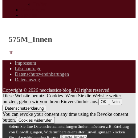
Treffen
Erfahrungen
Specials
575M_Innen
Photo
Navigation
Impressum
Löschanfrage
Datenschutzvereinbarungen
Datenauszug
Copyright © 2026 neoclassics-blog. All rights reserved.
Diese Website benutzt Cookies. Wenn Sie die Website weiter
nutzten, gehen wir von ihrem Einverständnis aus.
OK
Nein
Datenschutzerklärung
You can revoke your consent any time using the Revoke consent
button.
Cookies widerrufen
Sofern Sie Ihre Datenschutzeinstellungen ändern möchten z.B. Erteilung
von Einwilligungen, Widerruf bereits erteilter Einwilligungen klicken
Einstellungen
Sie auf nachfolgenden Button.