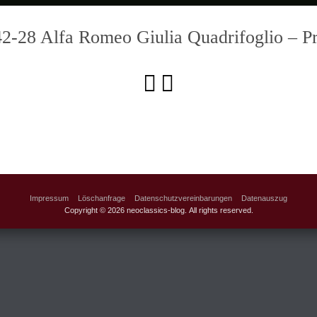
-42-28 Alfa Romeo Giulia Quadrifoglio –
Impressum
Löschanfrage
Datenschutzvereinbarungen
Datenauszug
Copyright © 2026 neoclassics-blog. All rights reserved.