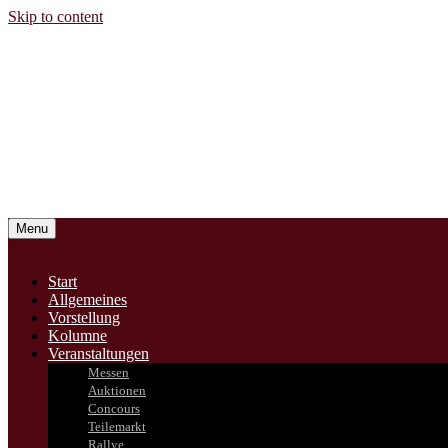
Skip to content
Menu
Skip to content
Start
Allgemeines
Vorstellung
Kolumne
Veranstaltungen
Messen
Auktionen
Concours
Teilemarkt
Rallye