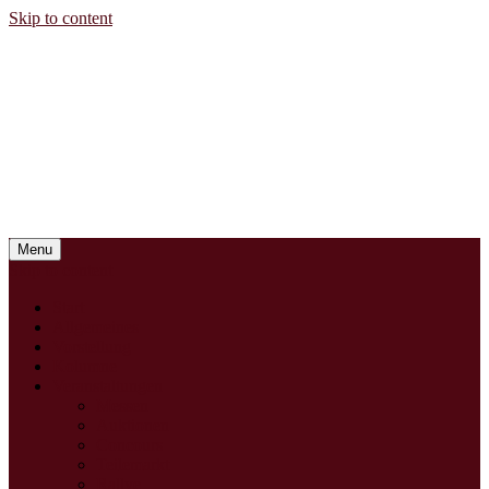
Skip to content
Menu
Skip to content
Start
Allgemeines
Vorstellung
Kolumne
Veranstaltungen
Messen
Auktionen
Concours
Teilemarkt
Rallye