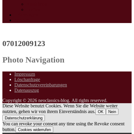
Ausfahrten
Treffen
Erfahrungen
Specials
07012009123
Photo Navigation
Impressum
Löschanfrage
Datenschutzvereinbarungen
Datenauszug
Copyright © 2026 neoclassics-blog. All rights reserved.
Diese Website benutzt Cookies. Wenn Sie die Website weiter
nutzten, gehen wir von ihrem Einverständnis aus.
OK
Nein
Datenschutzerklärung
You can revoke your consent any time using the Revoke consent
button.
Cookies widerrufen